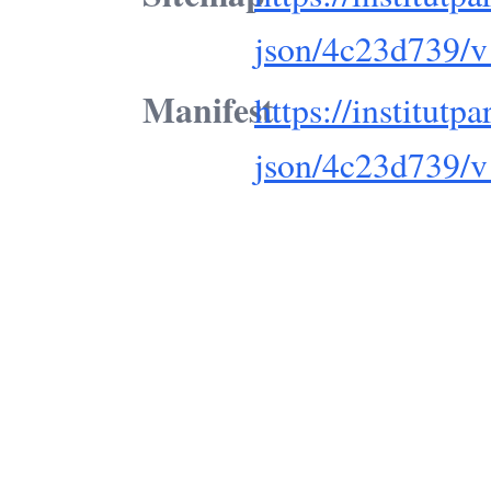
json/4c23d739/v
Manifest
https://institutpa
json/4c23d739/v